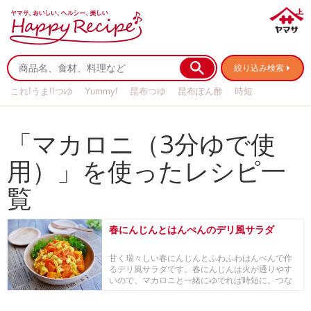
絞り込み検索
これ!うま!!つゆ
Yummy!
昆布つゆ
昆布ぽん酢
時短
リメイク
作り置き
基本の
「マカロニ（3分ゆで使
用）」を使ったレシピ一
覧
春にんじんとはんぺんのデリ風サラダ
甘く瑞々しい春にんじんとふわふわはんぺんで作
るデリ風サラダです。春にんじんは火が通りやす
いので、マカロニと一緒にゆでれば時短に。つな
ぎにカボチ...