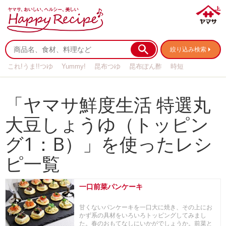
絞り込み検索
これ!うま!!つゆ
Yummy!
昆布つゆ
昆布ぽん酢
時短
リメイク
作り置き
基本の
「ヤマサ鮮度生活 特選丸
大豆しょうゆ（トッピン
グ1：B）」を使ったレシ
ピ一覧
一口前菜パンケーキ
甘くないパンケーキを一口大に焼き、その上にお
かず系の具材をいろいろトッピングしてみまし
た。春のおもてなしにいかがでしょうか。前菜と