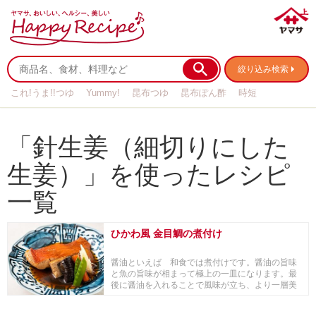
絞り込み検索
これ!うま!!つゆ
Yummy!
昆布つゆ
昆布ぽん酢
時短
リメイク
作り置き
基本の
「針生姜（細切りにした
生姜）」を使ったレシピ
一覧
ひかわ風 金目鯛の煮付け
醤油といえば 和食では煮付けです。醤油の旨味
と魚の旨味が相まって極上の一皿になります。最
後に醤油を入れることで風味が立ち、より一層美
味しく召し...