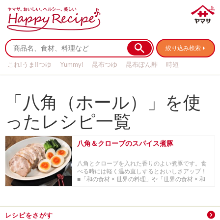
絞り込み検索
これ!うま!!つゆ
Yummy!
昆布つゆ
昆布ぽん酢
時短
リメイク
作り置き
基本の
「八角（ホール）」を使
ったレシピ一覧
八角＆クローブのスパイス煮豚
八角とクローブを入れた香りのよい煮豚です。食
べる時には軽く温め直しするとおいしさアップ！
■「和の食材 × 世界の料理」や「世界の食材 × 和
の...
レシピをさがす