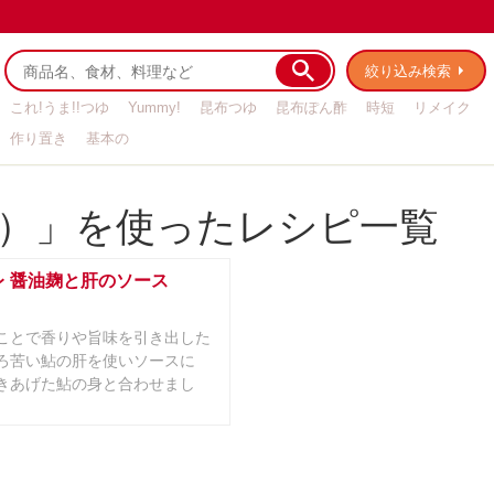
絞り込み検索
これ!うま!!つゆ
Yummy!
昆布つゆ
昆布ぽん酢
時短
リメイク
作り置き
基本の
）」を使ったレシピ一覧
レ 醤油麹と肝のソース
ことで香りや旨味を引き出した
ろ苦い鮎の肝を使いソースに
きあげた鮎の身と合わせまし