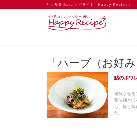
ヤマサ醤油のレシピサイト「Happy Recipe」
「ハーブ（お好み
鮎のポワ
発酵させる
醤油麹とほ
し、軽く焼
た。