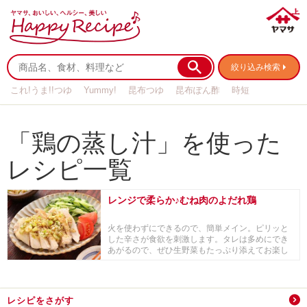
絞り込み検索
これ!うま!!つゆ
Yummy!
昆布つゆ
昆布ぽん酢
時短
リメイク
作り置き
基本の
「鶏の蒸し汁」を使った
レシピ一覧
レンジで柔らか♪むね肉のよだれ鶏
火を使わずにできるので、簡単メイン。ピリッと
した辛さが食欲を刺激します。タレは多めにでき
あがるので、ぜひ生野菜もたっぷり添えてお楽し
みください...
レシピをさがす