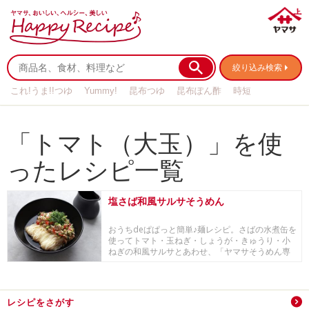
絞り込み検索
これ!うま!!つゆ
Yummy!
昆布つゆ
昆布ぽん酢
時短
リメイク
作り置き
基本の
「トマト（大玉）」を使
ったレシピ一覧
塩さば和風サルサそうめん
おうちdeぱぱっと簡単♪麺レシピ。さばの水煮缶を
使ってトマト・玉ねぎ・しょうが・きゅうり・小
ねぎの和風サルサとあわせ、「ヤマサそうめん専
科」で...
レシピをさがす