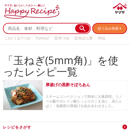
絞り込み検索
これ!うま!!つゆ
Yummy!
昆布つゆ
昆布ぽん酢
時短
リメイク
作り置き
基本の
「玉ねぎ(5mm角)」を使
ったレシピ一覧
厚揚げの黒酢そぼろあん
スチームコンベクションで簡単に大量調理。リノ
ール酸やオレイン酸たっぷりのごま油と、高たん
ぱく・低糖質の厚揚げを組み合わせました。
レシピをさがす