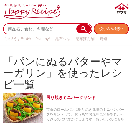
絞り込み検索
これ!うま!!つゆ
Yummy!
昆布つゆ
昆布ぽん酢
時短
リメイク
作り置き
基本の
「パンにぬるバターやマ
ーガリン」を使ったレシ
ピ一覧
照り焼きミニバーグサンド
市販のロールパンに照り焼き風味のミニハンバー
グをサンドして、おうちでお花見気分をあじわっ
てみるのはいかがでしょうか。おいしいのはもち
ろん、彩り...