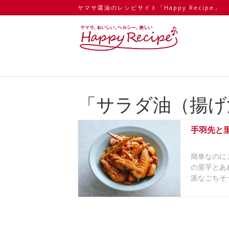
ヤマサ醤油のレシピサイト「Happy Recipe」
「サラダ油（揚げ
手羽先と
簡単なのに
の里芋とあ
派なごちそ