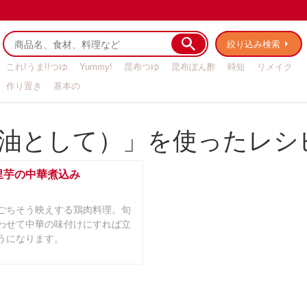
絞り込み検索
これ!うま!!つゆ
Yummy!
昆布つゆ
昆布ぽん酢
時短
リメイク
作り置き
基本の
油として）」を使ったレシ
里芋の中華煮込み
ごちそう映えする鶏肉料理。旬
わせて中華の味付けにすれば立
うになります。