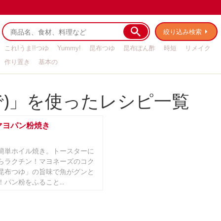
絞り込み検索
これ!うま!!つゆ
Yummy!
昆布つゆ
昆布ぽん酢
時短
リメイク
作り置き
基本の
で)」を使ったレシピ一覧
マヨパン粉焼き
簡単ホイル焼き。トースターに
らラクチン！マヨネーズのコク
昆布つゆ」の旨味で魚がグンと
パン粉をふること...