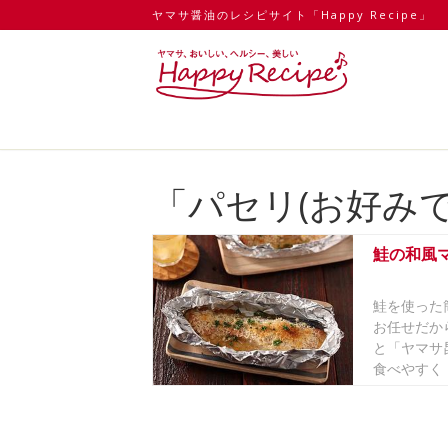
ヤマサ醤油のレシピサイト「Happy Recipe」
「パセリ(お好み
鮭の和風
鮭を使った
お任せだか
と「ヤマサ
食べやすく！