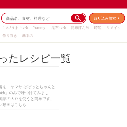
絞り込み検索
これ!うま!!つゆ
Yummy!
昆布つゆ
昆布ぽん酢
時短
リメイク
作り置き
基本の
ったレシピ一覧
番を「ヤマサ ぱぱっとちゃんと
!つゆ」のみで味つけてみまし
缶詰の大豆を使うと簡単です。
い動画はこちら