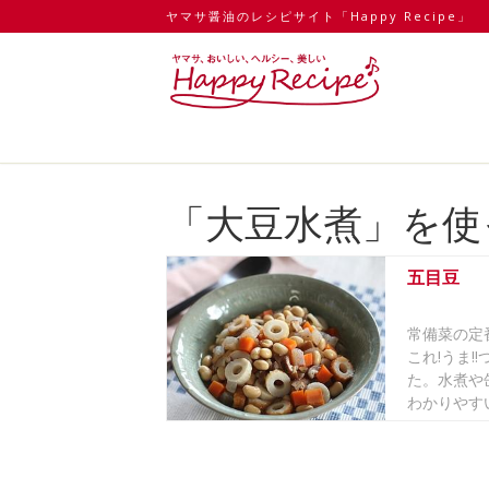
ヤマサ醤油のレシピサイト「Happy Recipe」
「大豆水煮」を使
五目豆
常備菜の定
これ!うま!
た。水煮や
わかりやす