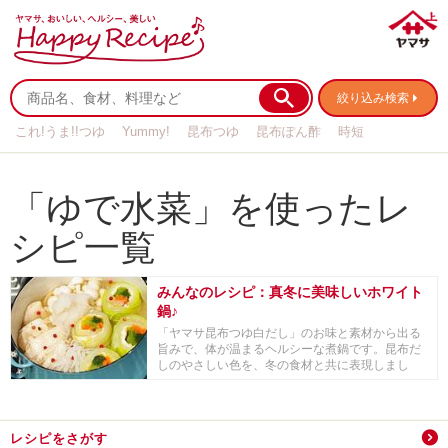
絞り込み検索
これ!うま!!つゆ
Yummy!
昆布つゆ
昆布ぽん酢
時短
リメイク
作り置き
基本の
「ゆで水菜」を使ったレ
シピ一覧
みんなのレシピ：真冬に美味しいホワイト
鍋♪
「ヤマサ昆布つゆ白だし」のお味と素材から出る
旨みで、体が温まるヘルシーな煮鍋です。昆布だ
しのやさしい色を、冬の食材と共に表現しまし
た。お揚げや...
レシピをさがす