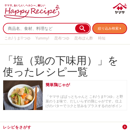
絞り込み検索
これ!うま!!つゆ
Yummy!
昆布つゆ
昆布ぽん酢
時短
リメイク
作り置き
基本の
「塩（鶏の下味用）」を
使ったレシピ一覧
簡単鶏じゃが
「ヤマサ ぱぱっとちゃんと これ!うま!!つゆ」と野
菜のうま味で、だしいらずの鶏じゃがです。仕上
げのバターでコクと甘みをプラスするのがポイン
ト...
レシピをさがす