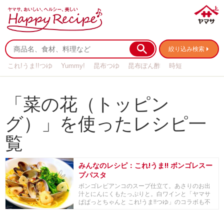
絞り込み検索
これ!うま!!つゆ
Yummy!
昆布つゆ
昆布ぽん酢
時短
リメイク
作り置き
基本の
「菜の花（トッピン
グ）」を使ったレシピ一
覧
みんなのレシピ：これ!うま!! ボンゴレスー
プパスタ
ボンゴレビアンコのスープ仕立て。あさりのお出
汁とにんにくもたっぷりと。白ワインと「ヤマサ
ぱぱっとちゃんと これ!うま!!つゆ」のコラボも不
思...