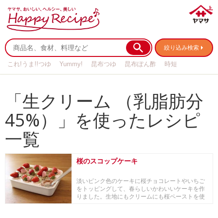
絞り込み検索
これ!うま!!つゆ
Yummy!
昆布つゆ
昆布ぽん酢
時短
リメイク
作り置き
基本の
「生クリーム （乳脂肪分
45%）」を使ったレシピ
一覧
桜のスコップケーキ
淡いピンク色のケーキに桜チョコレートやいちご
をトッピングして、春らしいかわいいケーキを作
りました。生地にもクリームにも桜ペーストを使
い、桜餅の...