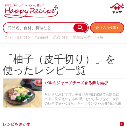
絞り込み検索
これ!うま!!つゆ
Yummy!
昆布つゆ
昆布ぽん酢
時短
リメイク
作り置き
基本の
「柚子（皮千切り）」を
使ったレシピ一覧
パルミジャーノチーズ香る飾り結び
ちいさなおむすび、手まり寿司は家庭でも簡単に
出来て見栄えのする料理。おひな祭りなど、女性
の行事で華やぐ3月、ギャザリングやお弁当に活躍
します。...
レシピをさがす