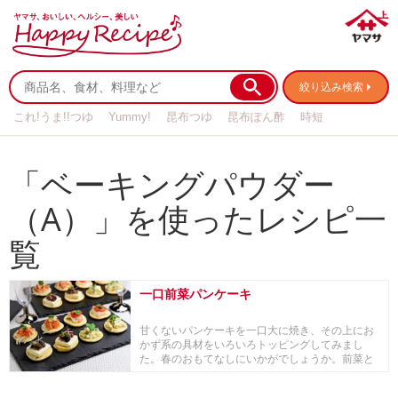
絞り込み検索
これ!うま!!つゆ
Yummy!
昆布つゆ
昆布ぽん酢
時短
リメイク
作り置き
基本の
「ベーキングパウダー
（A）」を使ったレシピ一
覧
一口前菜パンケーキ
甘くないパンケーキを一口大に焼き、その上にお
かず系の具材をいろいろトッピングしてみまし
た。春のおもてなしにいかがでしょうか。前菜と
してもおすす...