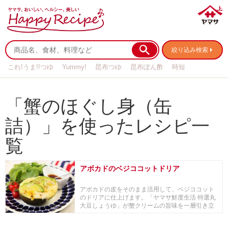
絞り込み検索
これ!うま!!つゆ
Yummy!
昆布つゆ
昆布ぽん酢
時短
リメイク
作り置き
基本の
「蟹のほぐし身（缶
詰）」を使ったレシピ一
覧
アボカドのベジココットドリア
アボカドの皮をそのまま活用して、ベジココット
のドリアに仕上げます。「ヤマサ鮮度生活 特選丸
大豆しょうゆ」が蟹クリームの旨味を一層引き立
ててくれます。