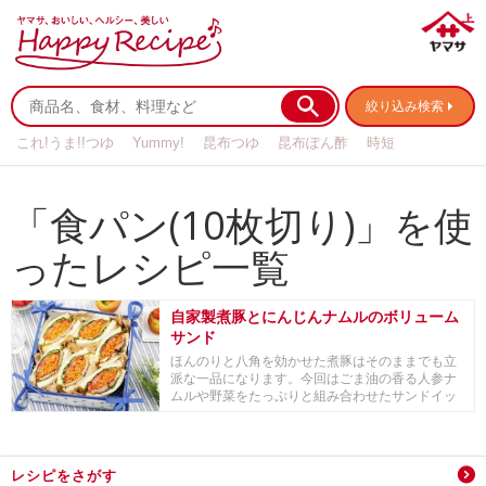
絞り込み検索
これ!うま!!つゆ
Yummy!
昆布つゆ
昆布ぽん酢
時短
リメイク
作り置き
基本の
「食パン(10枚切り)」を使
ったレシピ一覧
自家製煮豚とにんじんナムルのボリューム
サンド
ほんのりと八角を効かせた煮豚はそのままでも立
派な一品になります。今回はごま油の香る人参ナ
ムルや野菜をたっぷりと組み合わせたサンドイッ
チに。煮豚...
レシピをさがす