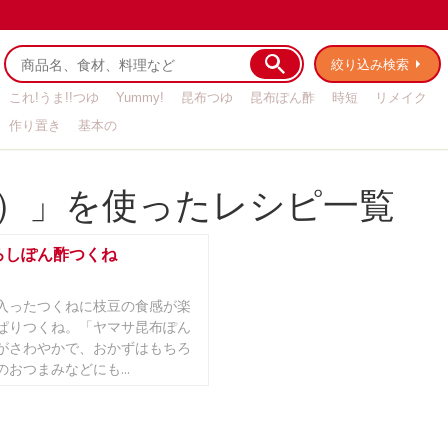
絞り込み検索
これ!うま!!つゆ
Yummy!
昆布つゆ
昆布ぽん酢
時短
リメイク
作り置き
基本の
）」を使ったレシピ一覧
ろしぽん酢つくね
入ったつくねに枝豆の食感が楽
ぱりつくね。「ヤマサ昆布ぽん
がさわやかで、おかずはもちろ
おつまみなどにも...