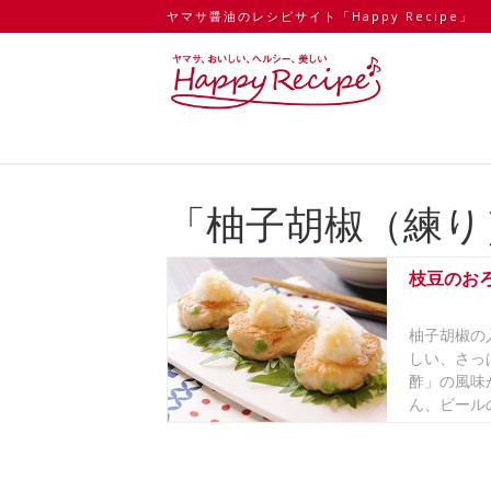
ヤマサ醤油のレシピサイト「Happy Recipe」
「柚子胡椒（練り
枝豆のお
柚子胡椒の
しい、さっ
酢」の風味
ん、ビールの