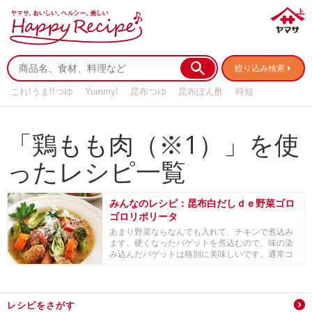
絞り込み検索
これ!うま!!つゆ
Yummy!
昆布つゆ
昆布ぽん酢
時短
リメイク
作り置き
基本の
「鶏もも肉（※1）」を使
ったレシピ一覧
みんなのレシピ：昆布白だしｄｅ野菜ゴロ
ゴロリポリータ
あまり野菜ならなんでも入れて、チキンで煮込み
ます。硬くなったバゲットを煮込むので、味の染
み込んだバゲットは格別に美味しいです。通常コ
ンソメです...
レシピをさがす