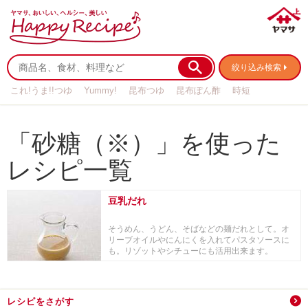
絞り込み検索
これ!うま!!つゆ
Yummy!
昆布つゆ
昆布ぽん酢
時短
リメイク
作り置き
基本の
「砂糖（※）」を使った
レシピ一覧
豆乳だれ
そうめん、うどん、そばなどの麺だれとして。オ
リーブオイルやにんにくを入れてパスタソースに
も。リゾットやシチューにも活用出来ます。
レシピをさがす