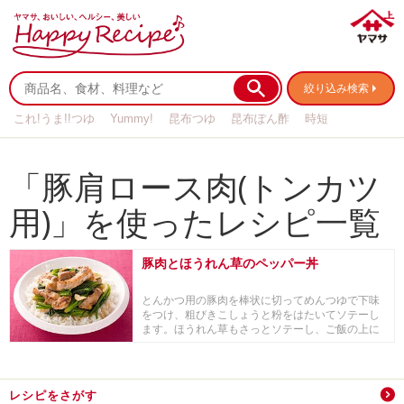
絞り込み検索
これ!うま!!つゆ
Yummy!
昆布つゆ
昆布ぽん酢
時短
リメイク
作り置き
基本の
「豚肩ロース肉(トンカツ
用)」を使ったレシピ一覧
豚肉とほうれん草のペッパー丼
とんかつ用の豚肉を棒状に切ってめんつゆで下味
をつけ、粗びきこしょうと粉をはたいてソテーし
ます。ほうれん草もさっとソテーし、ご飯の上に
盛り付けて...
レシピをさがす