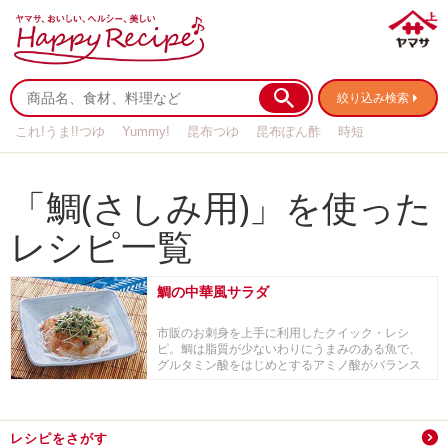
絞り込み検索
これ!うま!!つゆ
Yummy!
昆布つゆ
昆布ぽん酢
時短
リメイク
作り置き
基本の
「鯛(さしみ用)」を使った
レシピ一覧
鯛の中華風サラダ
市販のお刺身を上手に利用したクイック・レシ
ピ。鯛は脂質が少ないわりにうまみのある魚で、
グルタミン酸をはじめとするアミノ酸がバランス
よく含まれて...
レシピをさがす