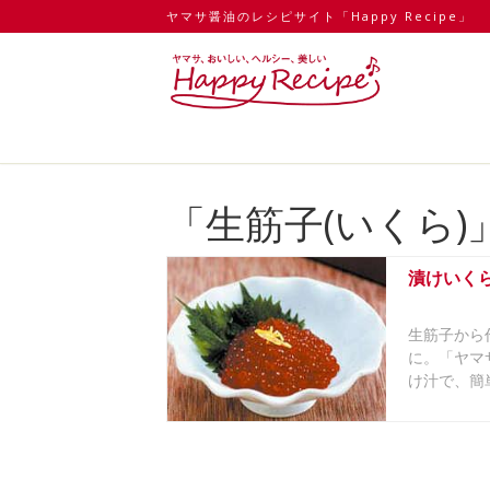
ヤマサ醤油のレシピサイト「Happy Recipe」
「生筋子(いくら
漬けいく
生筋子から
に。「ヤマ
け汁で、簡