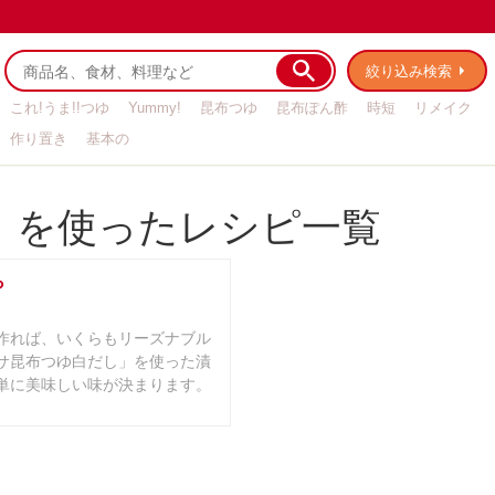
絞り込み検索
これ!うま!!つゆ
Yummy!
昆布つゆ
昆布ぽん酢
時短
リメイク
作り置き
基本の
)」を使ったレシピ一覧
ら
作れば、いくらもリーズナブル
サ昆布つゆ白だし」を使った漬
単に美味しい味が決まります。