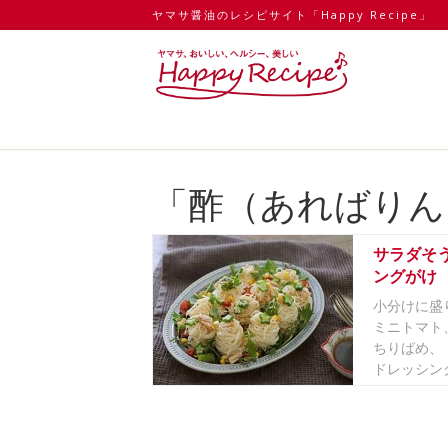
ヤマサ醤油のレシピサイト「Happy Recipe」
「酢（あればりん
サラダそ
ングがけ
小分けに盛
ミニトマト
ちりばめ、
ドレッシング