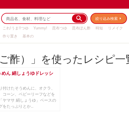
絞り込み検索
これ!うま!!つゆ
Yummy!
昆布つゆ
昆布ぽん酢
時短
リメイク
作り置き
基本の
ご酢）」を使ったレシピ一
うめん 絹しょうゆドレッシ
り付けたそうめんに、オクラ、
、コーン、ベビーリーフなどを
「ヤマサ 絹しょうゆ」ベースの
をたっぷりとか...