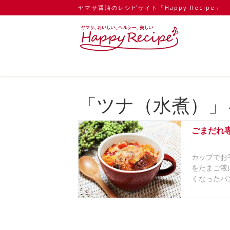
ヤマサ醤油のレシピサイト「Happy Recipe」
「ツナ（水煮）」
ごまだれ
カップでお
をたまご液
くなったパ