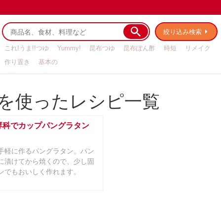
絞り込み検索
これ!うま!!つゆ
Yummy!
昆布つゆ
昆布ぽん酢
時短
リメイク
作り置き
基本の
を使ったレシピ一覧
専科でカップパングラタン
手軽に作るパングラタン。パン
に漬けてから焼くので、少し固
ンでもおいしく作れます。