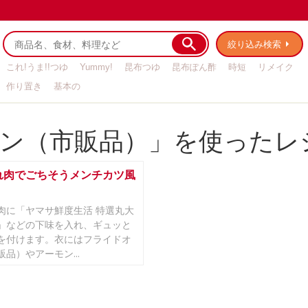
絞り込み検索
これ!うま!!つゆ
Yummy!
昆布つゆ
昆布ぽん酢
時短
リメイク
作り置き
基本の
ン（市販品）」を使ったレ
れ肉でごちそうメンチカツ風
肉に「ヤマサ鮮度生活 特選丸大
」などの下味を入れ、ギュッと
を付けます。衣にはフライドオ
品）やアーモン...