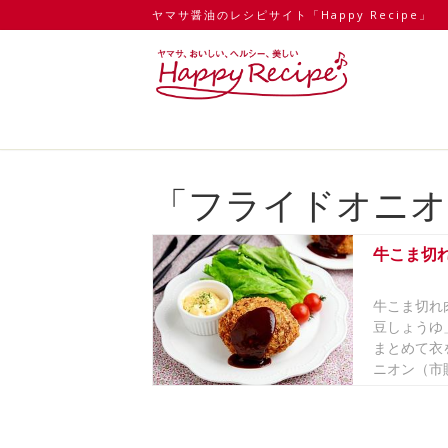
ヤマサ醤油のレシピサイト「Happy Recipe」
「フライドオニオ
牛こま切
牛こま切れ
豆しょうゆ
まとめて衣
ニオン（市販