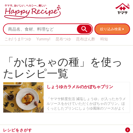
絞り込み検索
これ!うま!!つゆ
Yummy!
昆布つゆ
昆布ぽん酢
時短
リメイク
作り置き
基本の
「かぼちゃの種」を使っ
たレシピ一覧
しょうゆカラメルのかぼちゃプリン
「ヤマサ鮮度生活 減塩しょうゆ」が入ったカラメ
ルソースをかけていただくかぼちゃのプリン。ほ
くっとしたプリンにしょうゆ風味のソースがよく
合います...
レシピをさがす