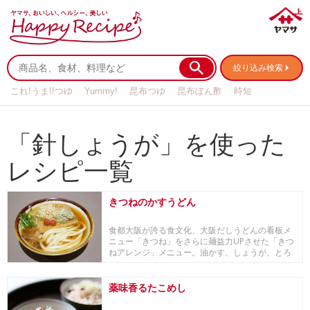
絞り込み検索
これ!うま!!つゆ
Yummy!
昆布つゆ
昆布ぽん酢
時短
リメイク
作り置き
基本の
「針しょうが」を使った
レシピ一覧
きつねのかすうどん
食都大阪が誇る食文化、大阪だしうどんの看板メ
ニュー「きつね」をさらに麺益力UPさせた「きつ
ねアレンジ」メニュー。油かす、しょうが、とろ
ろ昆布、...
薬味香るたこめし