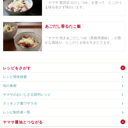
「ヤマサ 繁昌店 白だしつゆ」を使って、たこのう
ま味を余さず味わいます。
あごだし香るたこ飯
「ヤマサ 焼きあごだしつゆ（業務用濃縮）」の豊
かな風味が、たこのうま味を引きたてます。
レシピをさがす
レシピ簡単検索
旬の食材
ヤマサのおいしさ太鼓判レシピ
クッキング裏ワザラボ
レシピ制作者一覧
ヤマサ醤油とつながる