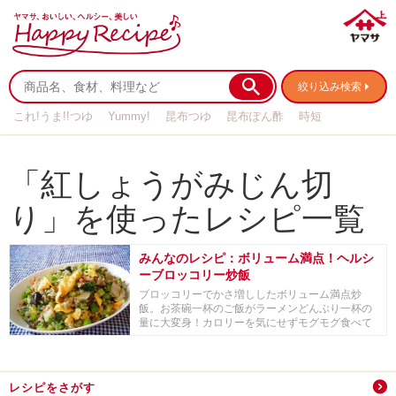
絞り込み検索
これ!うま!!つゆ
Yummy!
昆布つゆ
昆布ぽん酢
時短
リメイク
作り置き
基本の
「紅しょうがみじん切
り」を使ったレシピ一覧
みんなのレシピ：ボリューム満点！ヘルシ
ーブロッコリー炒飯
ブロッコリーでかさ増ししたボリューム満点炒
飯。お茶碗一杯のご飯がラーメンどんぶり一杯の
量に大変身！カロリーを気にせずモグモグ食べて
欲しい一品で...
レシピをさがす