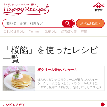
絞り込み検索
これ!うま!!つゆ
Yummy!
昆布つゆ
昆布ぽん酢
時短
リメイク
作り置き
基本の
「桜餡」を使ったレシピ
一覧
桜クリーム乗せパンケーキ
ほんのりピンクの桜クリームが春らしいスイー
ツ。クリームに合うよう、パンケーキのタネに
「ヤマサ昆布つゆ 白だし」を隠し味として加え少
し和風に。桜...
レシピをさがす