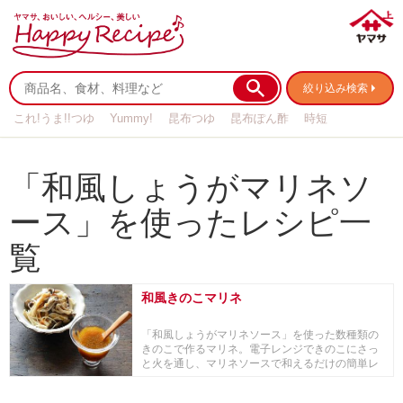
絞り込み検索
これ!うま!!つゆ
Yummy!
昆布つゆ
昆布ぽん酢
時短
リメイク
作り置き
基本の
「和風しょうがマリネソ
ース」を使ったレシピ一
覧
和風きのこマリネ
「和風しょうがマリネソース」を使った数種類の
きのこで作るマリネ。電子レンジできのこにさっ
と火を通し、マリネソースで和えるだけの簡単レ
シピです。