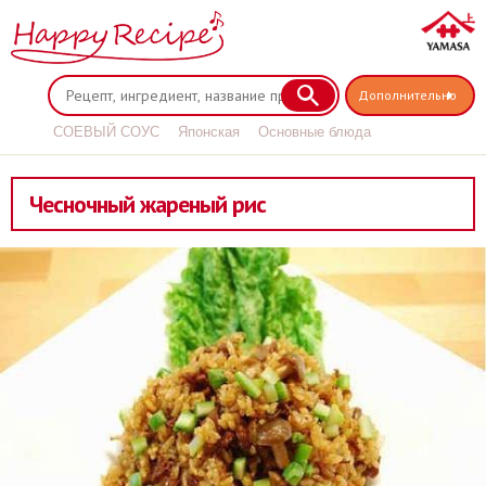
Дополнительно
СОЕВЫЙ СОУС
Японская
Основные блюда
Соус терияки
Чесночный жареный рис