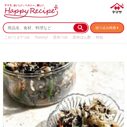
絞り込み検索
これ!うま!!つゆ
Yummy!
昆布つゆ
昆布ぽん酢
時短
リメイク
作り置き
基本の