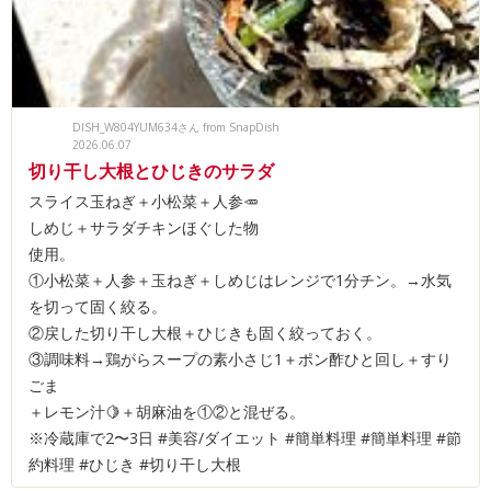
DISH_W804YUM634さん from SnapDish
2026.06.07
切り干し大根とひじきのサラダ
スライス玉ねぎ＋小松菜＋人参🥕
しめじ＋サラダチキンほぐした物
使用。
①小松菜＋人参＋玉ねぎ＋しめじはレンジで1分チン。→水気
を切って固く絞る。
②戻した切り干し大根＋ひじきも固く絞っておく。
③調味料→鶏がらスープの素小さじ1＋ポン酢ひと回し＋すり
ごま
＋レモン汁🍋＋胡麻油を①②と混ぜる。
※冷蔵庫で2〜3日 #美容/ダイエット #簡単料理 #簡単料理 #節
約料理 #ひじき #切り干し大根