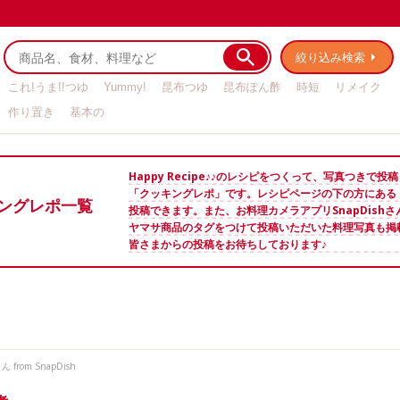
絞り込み検索
これ!うま!!つゆ
Yummy!
昆布つゆ
昆布ぽん酢
時短
リメイク
作り置き
基本の
Happy Recipe♪♪のレシピをつくって、写真つきで
「クッキングレポ」です。レシピページの下の方にある
ングレポ一覧
投稿できます。また、お料理カメラアプリSnapDish
ヤマサ商品のタグをつけて投稿いただいた料理写真も掲
皆さまからの投稿をお待ちしております♪
ん from SnapDish