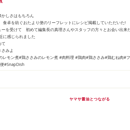
煮
懐かしさはもちろん
稿して 食卓を紡ぐおたより便のリーフレットにレシピ掲載していただいた!
ューを受けて 初めて編集長の真理さんやスタッフの方々とお会い出来
と身近に感じられました
めて
ささみよ
のレモン煮#鶏ささみのレモン煮 #肉料理 #鶏肉#鶏ささみ#鶏むね肉#
SnapDish
ヤマサ醤油とつながる