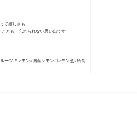
 って嬉しさも
たことも 忘れられない思い出です
フルーツ #レモン#国産レモン#レモン煮#給食