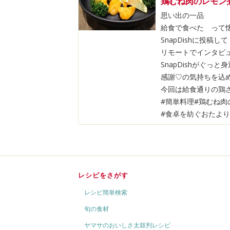
鶏むね肉のレモン
思い出の一品
給食で食べた って
SnapDishに投
リモートでインタビ
SnapDishがぐっ
感謝♡の気持ちを込
今回は給食通りの鶏
#簡単料理#鶏むね肉
#食卓を紡ぐおたより便#
レシピをさがす
レシピ簡単検索
旬の食材
ヤマサのおいしさ太鼓判レシピ