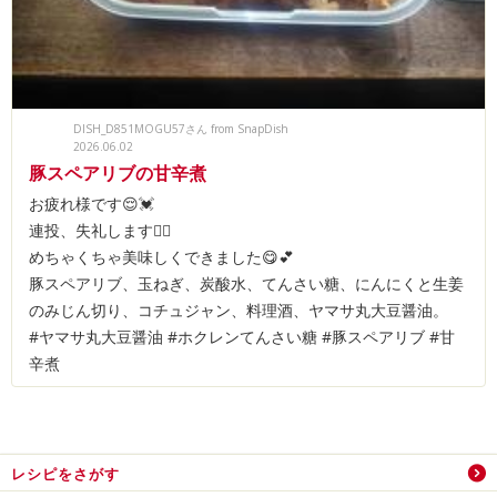
DISH_D851MOGU57さん from SnapDish
2026.06.02
豚スペアリブの甘辛煮
お疲れ様です😌💓
連投、失礼します🙇‍♀️
めちゃくちゃ美味しくできました😋💕
豚スペアリブ、玉ねぎ、炭酸水、てんさい糖、にんにくと生姜
のみじん切り、コチュジャン、料理酒、ヤマサ丸大豆醤油。
#ヤマサ丸大豆醤油 #ホクレンてんさい糖 #豚スペアリブ #甘
辛煮
レシピをさがす