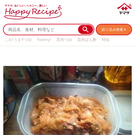
絞り込み検索
これ!うま!!つゆ
Yummy!
昆布つゆ
昆布ぽん酢
時短
リメイク
作り置き
基本の