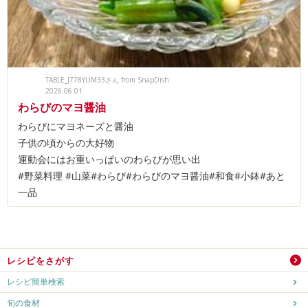
TABLE_J778YUM33さん from SnapDish
2026.06.01
わらびのマヨ醤油
わらびにマヨネーズと醤油
子供の頃からの大好物
運動会にはお重いっぱいのわらびが思い出
#野菜料理 #山菜#わらび#わらびのマヨ醤油#和食#小鉢#あと
一品
レシピをさがす
レシピ簡単検索
旬の食材