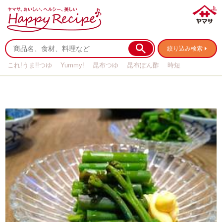
絞り込み検索
これ!うま!!つゆ
Yummy!
昆布つゆ
昆布ぽん酢
時短
リメイク
作り置き
基本の