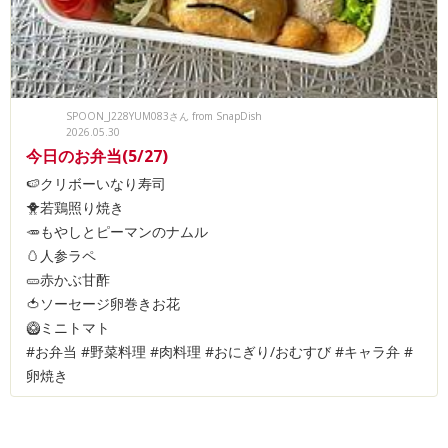
SPOON_J228YUM083さん from SnapDish
2026.05.30
今日のお弁当(5/27)
🍉クリボーいなり寿司
🐥若鶏照り焼き
🥕もやしとピーマンのナムル
🥚人参ラペ
🥒赤かぶ甘酢
🍅ソーセージ卵巻きお花
🥝ミニトマト
#お弁当 #野菜料理 #肉料理 #おにぎり/おむすび #キャラ弁 #
卵焼き