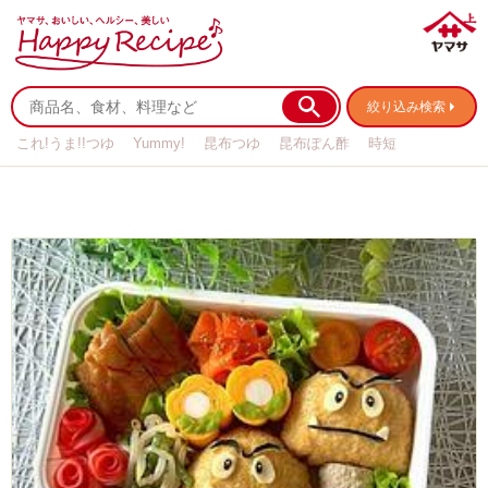
絞り込み検索
これ!うま!!つゆ
Yummy!
昆布つゆ
昆布ぽん酢
時短
リメイク
作り置き
基本の