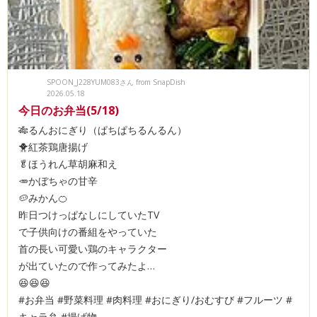
SPOON_J228YUM083さん from SnapDish
2026.05.18
今日のお弁当(5/18)
🎋るんおにぎり（ぱちぱちるんるん）
🐥紅茶鶏唐揚げ
🥬ほうれん草胡麻和え
🥕かぼちゃの甘辛
🥔みかん🍊
昨日つけっぱなしにしていたTV
で子供向けの番組をやっていた
首の長い可愛い鶏のキャラクター
が出ていたので作ってみたよ…
😆😆😆
#お弁当 #野菜料理 #肉料理 #おにぎり/おむすび #フルーツ #
キャラ弁 #揚げ物