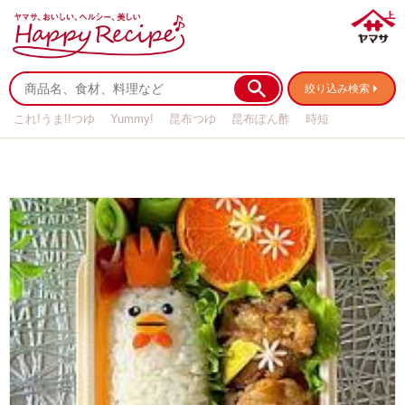
絞り込み検索
これ!うま!!つゆ
Yummy!
昆布つゆ
昆布ぽん酢
時短
リメイク
作り置き
基本の