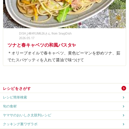
DISH_J484YUM626さん from SnapDish
2026.05.17
ツナと春キャベツの和風パスタ✨
＊オリーブオイルで春キャベツ、黄色ピーマンを炒めツナ、茹
でたスパゲッティを入れて醤油で味つけて
レシピをさがす
レシピ簡単検索
旬の食材
ヤマサのおいしさ太鼓判レシピ
クッキング裏ワザラボ