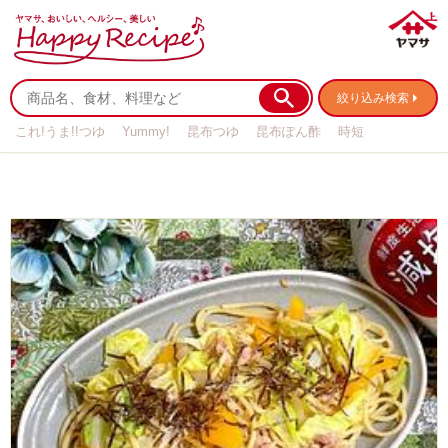
絞り込み検索
これ!うま!!つゆ
Yummy!
昆布つゆ
昆布ぽん酢
時短
リメイク
作り置き
基本の