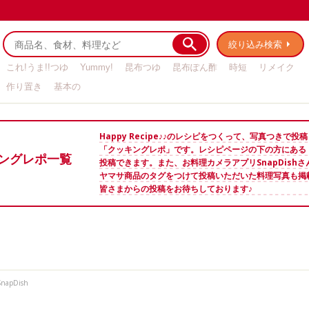
絞り込み検索
これ!うま!!つゆ
Yummy!
昆布つゆ
昆布ぽん酢
時短
リメイク
作り置き
基本の
Happy Recipe♪♪のレシピをつくって、写真つきで
「クッキングレポ」です。レシピページの下の方にある
ングレポ一覧
投稿できます。また、お料理カメラアプリSnapDish
ヤマサ商品のタグをつけて投稿いただいた料理写真も掲
皆さまからの投稿をお待ちしております♪
SnapDish