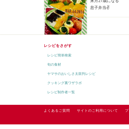
来月21歳になる
息子弁当✌
レシピをさがす
レシピ簡単検索
旬の食材
ヤマサのおいしさ太鼓判レシピ
クッキング裏ワザラボ
レシピ制作者一覧
よくあるご質問
サイトのご利用について
プ