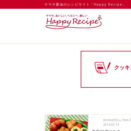
ヤマサ醤油のレシピサイト「Happy Recipe」
クッキ
shinkmtfさん from 
2014.03.14