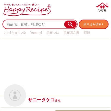
絞り込み検索
これ!うま!!つゆ
Yummy!
昆布つゆ
昆布ぽん酢
時短
リメイク
作り置き
基本の
サニータケコ
さん