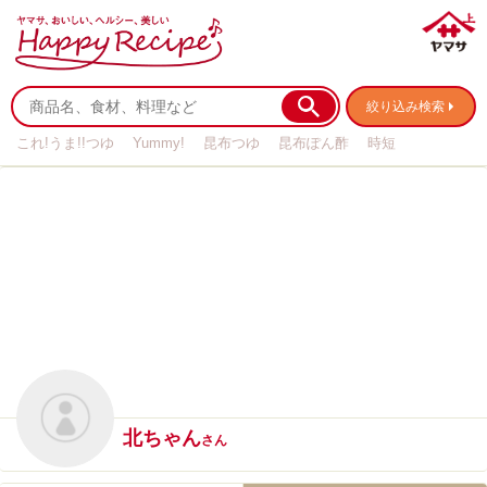
絞り込み検索
これ!うま!!つゆ
Yummy!
昆布つゆ
昆布ぽん酢
時短
リメイク
作り置き
基本の
北ちゃん
さん