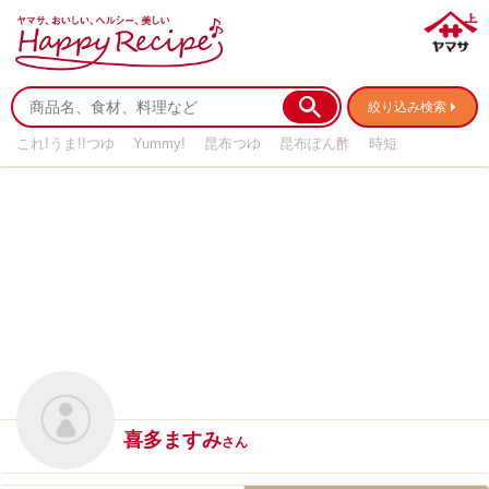
絞り込み検索
これ!うま!!つゆ
Yummy!
昆布つゆ
昆布ぽん酢
時短
リメイク
作り置き
基本の
喜多ますみ
さん