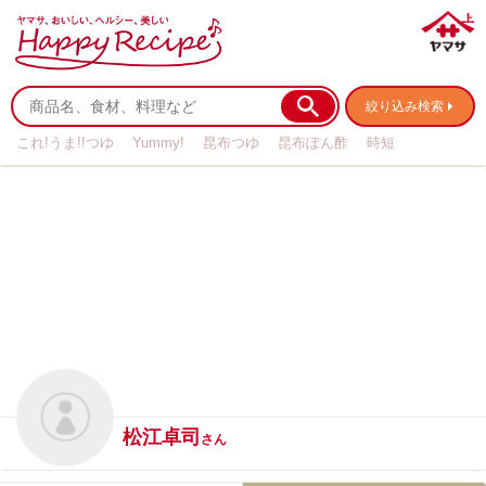
絞り込み検索
これ!うま!!つゆ
Yummy!
昆布つゆ
昆布ぽん酢
時短
リメイク
作り置き
基本の
松江卓司
さん