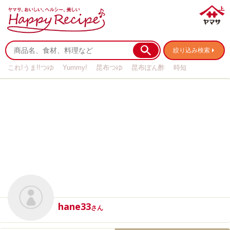
絞り込み検索
これ!うま!!つゆ
Yummy!
昆布つゆ
昆布ぽん酢
時短
リメイク
作り置き
基本の
hane33
さん