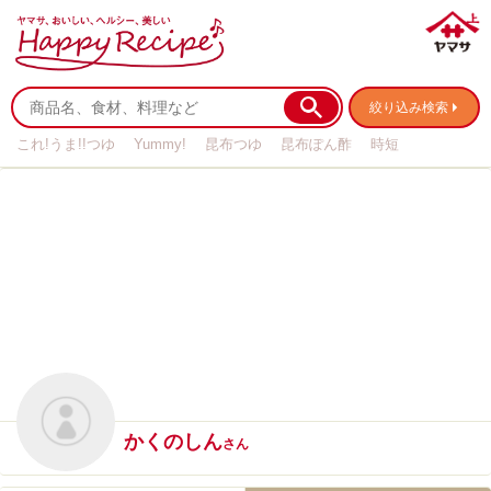
絞り込み検索
これ!うま!!つゆ
Yummy!
昆布つゆ
昆布ぽん酢
時短
リメイク
作り置き
基本の
かくのしん
さん