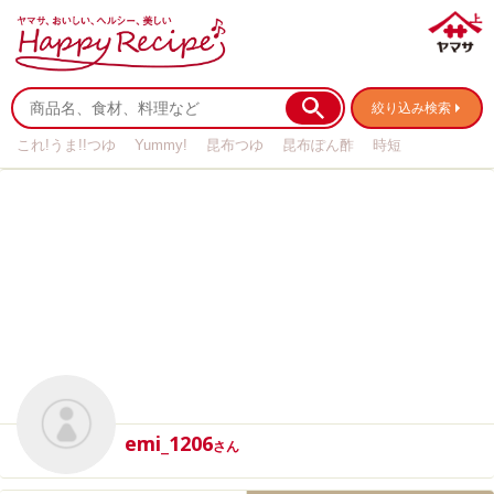
絞り込み検索
これ!うま!!つゆ
Yummy!
昆布つゆ
昆布ぽん酢
時短
リメイク
作り置き
基本の
emi_1206
さん